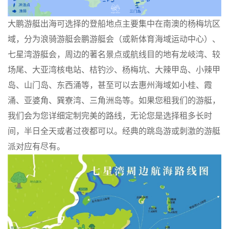
大鹏游艇出海可选择的登船地点主要集中在南澳的杨梅坑区
域，分为浪骑游艇会鹏游艇会（或新体育海域运动中心）、
七星湾游艇会，周边的著名景点或航线目的地有龙岐湾、较
场尾、大亚湾核电站、桔钓沙、杨梅坑、大辣甲岛、小辣甲
岛、山门岛、东西涌等，甚至可以去惠州海域如小桂、霞
涌、亚婆角、巽寮湾、三角洲岛等。如果您租我们的游艇，
我们会为您详细定制完美的路线，无论您是选择租多长时
间，半日全天或者过夜都可以。经典的跳岛游或刺激的游艇
派对应有尽有。