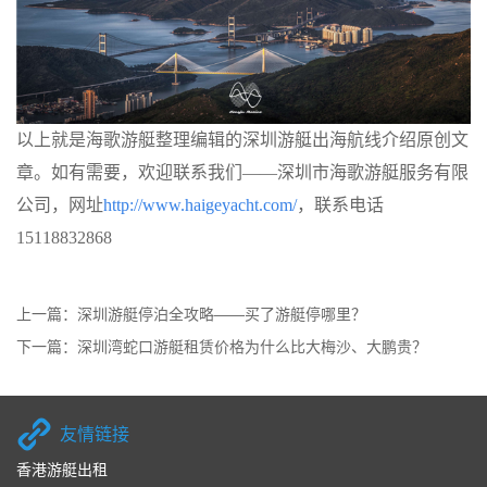
以上就是海歌游艇整理编辑的深圳游艇出海航线介绍原创文
章。如有需要，欢迎联系我们
——深圳市海歌游艇服务有限
公司，网址
http://www.haigeyacht.com/
，联系电话
15118832868
上一篇：
深圳游艇停泊全攻略——买了游艇停哪里？
下一篇：
深圳湾蛇口游艇租赁价格为什么比大梅沙、大鹏贵？
友情链接
香港游艇出租