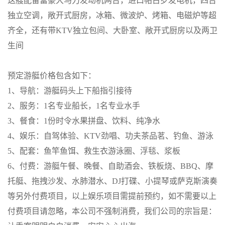
这艘
配备富豪大马力发动机两台，进口帕古罗发电机，四台
独立空调，敞开式厨房，冰箱、微波炉、烤箱、电磁炉等超
齐全
，还有
带
KTV独立包间
、
大卧室
、
敞开式厨房
以及
两卫
生间
预定游艇价格包含如下：
1、导航：游艇码头上下船指引接待
2、
服务：
1名专业船长，1名专业水手
3、
餐食：
1份时令水果拼盘、饮料、纯净水
4、
娱乐：自驾体验、
KTV劲唱、功夫茶品茗、钓鱼、游泳
5、
配套：鱼竿鱼饵、救生衣游泳圈、浮毯、浆板
6、付费：
游艇午餐、晚餐、自助酒会、铁板烧、
BBQ、摩
托艇、拖拽沙发、水肺潜水、DJ打碟、小提琴或萨克斯演奏
等另外付费项目，以上
娱乐项目
需
提前预约
，如不需要以上
付费项目请忽略，本公司不强制消费，我们公司的宗旨是：