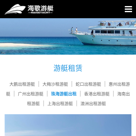
游艇租赁
大鹏出租游艇
大梅沙租游艇
蛇口出租游艇
惠州出租游
艇
广州出租游艇
珠海游艇出租
香港出租游艇
海南出
租游艇
上海出租游艇
澳洲出租游艇