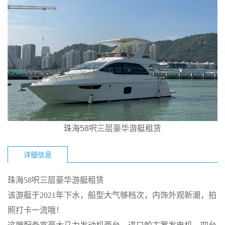
珠海58呎三层豪华游艇租赁
详细信息
珠海
58
呎三层豪华游艇
租赁
该游艇于
2021年下水，船型大气够档次
，
内饰外观新潮，拍
照
打卡
一流
哦！